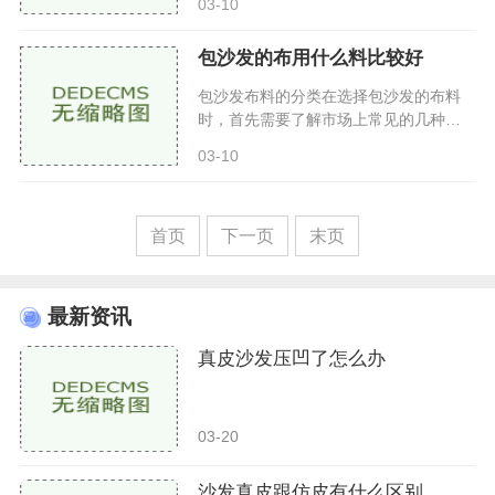
03-10
的表面划痕。裂缝：长时间使用后，皮
革可能因干燥而出现裂缝。褪
包沙发的布用什么料比较好
包沙发布料的分类在选择包沙发的布料
时，首先需要了解市场上常见的几种布
料棉布棉布是一种天然纤维，透气性
03-10
好，触感柔软，适合用于家居沙发。优
点是舒适、易于清洗，且价格相
首页
下一页
末页
最新资讯
真皮沙发压凹了怎么办
03-20
沙发真皮跟仿皮有什么区别