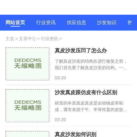
网站首页
行业资讯
供应信息
沙发知识
热
主页
>
文章中心
>
行业资讯
>
真皮沙发压凹了怎么办
了解真皮沙发的结构在进行修复之前，
我们首先要了解真皮沙发的结构。一般
来说，真皮沙发的主要组成部分包括外
03-20
层皮革：真皮沙发的表面，通常由牛
皮、羊皮等天然皮革制成，具有
沙发真皮跟仿皮有什么区别
材质的本质真皮真皮是由动物皮革制
成，通常来源于牛、羊等牲畜的皮肤。
真皮具有自然的纹理和色泽，每一块皮
03-20
革都是独一无二的。根据加工工艺的不
同，真皮可以分为多种类型，如
真皮沙发如何识别