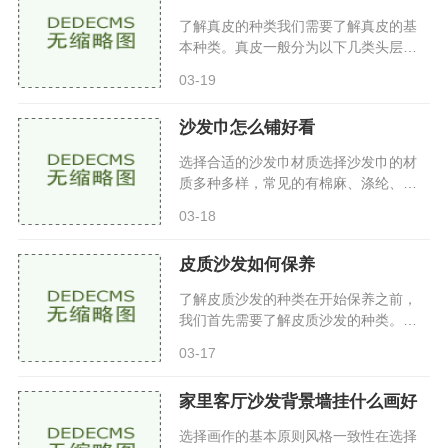
了解真皮的种类我们需要了解真皮的基
本种类。真皮一般分为以下几类头层
皮：这是皮革中最优质的部分，直接来
03-19
源于动物皮肤的表面，质地柔软、纹理
清晰，使用寿命长，价格也相对
沙发巾怎么铺好看
选择合适的沙发巾材质选择沙发巾的材
质多种多样，常见的有棉麻、涤纶、丝
绸等。在选择时，可以考虑以下几点舒
03-18
适度：棉麻材质透气性好，适合夏天使
用；而涤纶则更加耐磨，适合
皮质沙发如何保养
了解皮质沙发的种类在开始保养之前，
我们首先需要了解皮质沙发的种类。主
要分为以下几种天然皮革：如牛皮、羊
03-17
皮等，具有良好的透气性和柔软度，使
用寿命长，但相对较贵。人造
家里客厅沙发背景墙挂什么画好
选择画作的基本原则风格一致性在选择