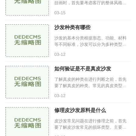
挂画时，首先要考虑客厅的整体风格。
现代简约、北欧风格、传统中式等不同
03-15
的装修风格，适合的画作类型也有所不
同。现代简约风格：可以选择
沙发种类有哪些
沙发的基本分类根据形态、功能、材料
等不同标准，沙发可以分为多种类型。
以下是常见的几种分类按形态分类单人
03-12
沙发单人沙发适合空间较小的房间，通
常用于书房、卧室或小客厅。
如何验证是不是真皮沙发
了解真皮的种类在进行判断之前，首先
要了解真皮的种类。常见的真皮类型有
全粒面皮：这种皮革是最优质的，保留
03-12
了皮革的天然纹理，耐磨性极强。二层
皮：将全粒面皮的表面打磨，
修理皮沙发原料是什么
皮沙发常见问题在进行修理之前，首先
要了解皮沙发常见的损坏类型。主要包
括划痕：由于尖锐物体或猫狗抓挠造成