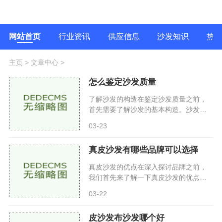
网站首页
行业资讯
供应信息
沙发知识
热
主页
>
文章中心
>
怎么鉴定沙发质量
了解沙发的构造在鉴定沙发质量之前，
首先需要了解沙发的基本构造。沙发通
常由以下几个部分组成框架：沙发的骨
03-23
架，决定了沙发的稳定性和耐用性。常
见的材料有实木、复合木和金
真皮沙发有哪些品牌可以选择
真皮沙发的优点在深入探讨品牌之前，
我们首先来了解一下真皮沙发的优点耐
用性强：真皮沙发相较于布艺沙发更为
03-22
耐磨，能够承受长时间的使用。易于清
洁：皮革表面光滑，清洁时只
皮沙发布沙发哪个好