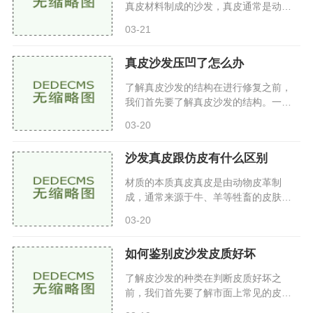
真皮材料制成的沙发，真皮通常是动物
皮革，因其具有天然纹理、耐用性和舒
03-21
适感而受到欢迎。相比于合成皮或人造
皮，真皮在外观、触感和使用
真皮沙发压凹了怎么办
了解真皮沙发的结构在进行修复之前，
我们首先要了解真皮沙发的结构。一般
来说，真皮沙发的主要组成部分包括外
03-20
层皮革：真皮沙发的表面，通常由牛
皮、羊皮等天然皮革制成，具有
沙发真皮跟仿皮有什么区别
材质的本质真皮真皮是由动物皮革制
成，通常来源于牛、羊等牲畜的皮肤。
真皮具有自然的纹理和色泽，每一块皮
03-20
革都是独一无二的。根据加工工艺的不
同，真皮可以分为多种类型，如
如何鉴别皮沙发皮质好坏
了解皮沙发的种类在判断皮质好坏之
前，我们首先要了解市面上常见的皮沙
发种类。一般来说，皮沙发主要分为以