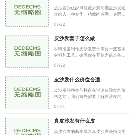
皮沙发的优缺点优点外观高档皮沙发通
常给人一种奢华、精致的感觉，表面光
滑且富有光泽，适合现代、简约风格的
03-22
家居环境。耐磨性强皮沙发的材质通常
采用牛皮或合成皮，耐磨性好
皮沙发套子怎么做
材料准备制作皮沙发套子需要一些基本
材料和工具。确保你在开始之前准备好
以下物品面料：选择高质量的合成皮革
03-22
或真皮，注意颜色和纹理与沙发的搭
配。测量工具：卷尺、直尺、铅
皮沙发什么价位合适
皮沙发的种类与特点在讨论皮沙发的价
格之前，我们首先需要了解皮沙发的种
类以及它们各自的特点。真皮沙发真皮
03-21
沙发使用的是动物皮革，通常是牛皮、
羊皮等，具有较高的透气性和
真皮沙发有什么皮
真皮沙发的基本概念真皮沙发是指使用