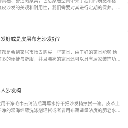
种高档、舒适的家具，它给家居空间带来了独特的质感和格
真皮沙发的美观和耐用性，我们需要对其进行定期的保养。真
保养最好呢？下面将为
沙发好或是皮层布艺沙发好？
家都是会到家居市场去购买一些家具，由于好的家具能够 给
许多的便捷与舒服，并且漂亮的家具还可以具有居家装饰功
的购买一定要选择适合的
单人沙发椅
一次用干净毛巾去清洁后再蘸水拧干把沙发椅擦拭一遍。皮革上
干净的湿海绵蘸洗涤剂轻拭或者者用布蘸适量浓度的肥皂水刷
自然风干，基本上都