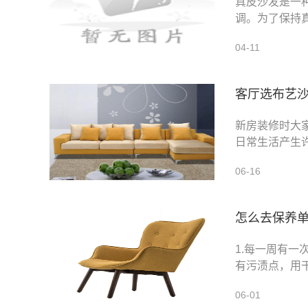
真皮沙发是一
调。为了保持
皮沙发用什么
04-11
客厅选布艺
新房装修时大
日常生活产生
效，因此家具
06-16
怎么去保养
1.每一周有
有污渍点，用
洗，然后让其
06-01